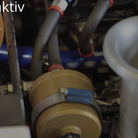
ktiv
.